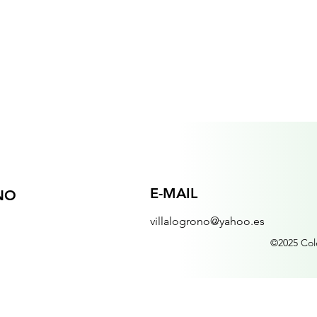
E-MAIL
NO
villalogrono@yahoo.es
©2025 Cole